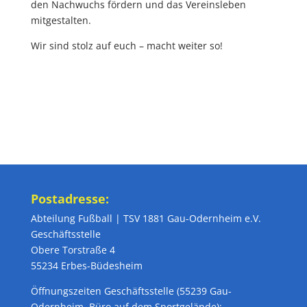
den Nachwuchs fördern und das Vereinsleben
mitgestalten.
Wir sind stolz auf euch – macht weiter so!
Postadresse:
Abteilung Fußball | TSV 1881 Gau-Odernheim e.V.
Geschäftsstelle
Obere Torstraße 4
55234 Erbes-Büdesheim
Öffnungszeiten Geschäftsstelle (55239 Gau-
Odernheim, Büro auf dem Sportgelände):