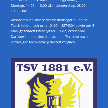
Montags 14:00 – 18:00 Uhr, donnerstags 08:00 –
13:00 Uhr
Ansonsten ist unsere Vereinsmanagerin Sabine
Tasch telefonisch unter 0160 – 4874304 sowie per E-
Mail (geschaeftsstelle@tsv1881.de) erreichbar.
Darüber hinaus sind individuelle Termine nach
vorheriger Absprache jederzeit möglich.