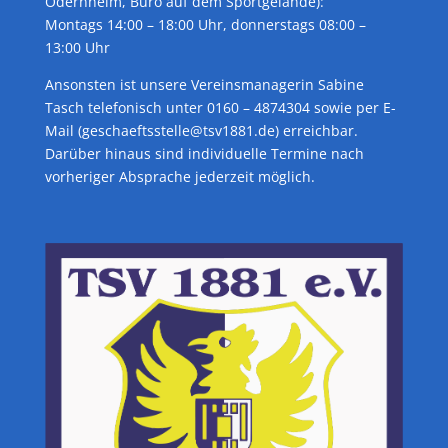
Odernheim, Büro auf dem Sportgelände):
Montags 14:00 – 18:00 Uhr, donnerstags 08:00 –
13:00 Uhr
Ansonsten ist unsere Vereinsmanagerin Sabine
Tasch telefonisch unter 0160 – 4874304 sowie per E-
Mail (geschaeftsstelle@tsv1881.de) erreichbar.
Darüber hinaus sind individuelle Termine nach
vorheriger Absprache jederzeit möglich.