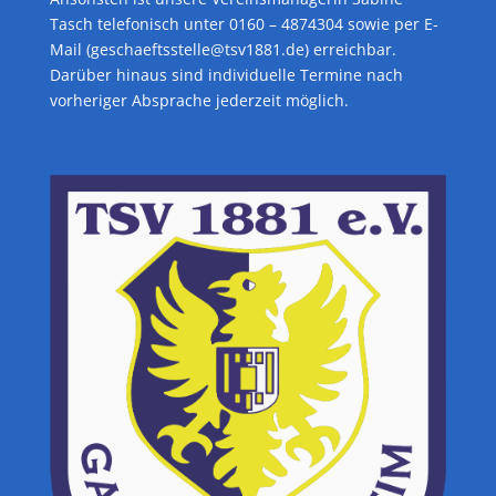
Tasch telefonisch unter 0160 – 4874304 sowie per E-
Mail (geschaeftsstelle@tsv1881.de) erreichbar.
Darüber hinaus sind individuelle Termine nach
vorheriger Absprache jederzeit möglich.