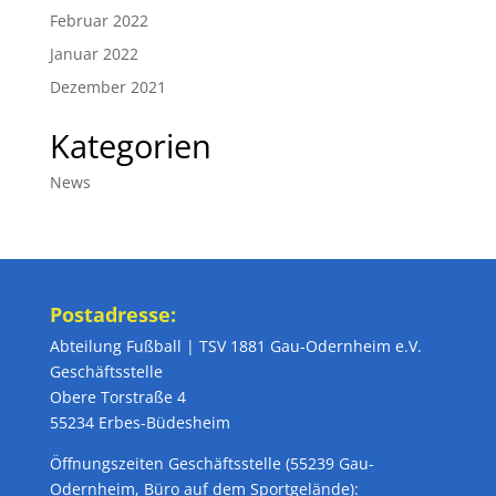
Februar 2022
Januar 2022
Dezember 2021
Kategorien
News
Postadresse:
Abteilung Fußball | TSV 1881 Gau-Odernheim e.V.
Geschäftsstelle
Obere Torstraße 4
55234 Erbes-Büdesheim
Öffnungszeiten Geschäftsstelle (55239 Gau-
Odernheim, Büro auf dem Sportgelände):