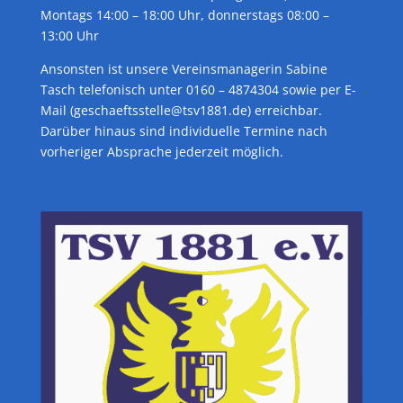
Montags 14:00 – 18:00 Uhr, donnerstags 08:00 –
13:00 Uhr
Ansonsten ist unsere Vereinsmanagerin Sabine
Tasch telefonisch unter 0160 – 4874304 sowie per E-
Mail (geschaeftsstelle@tsv1881.de) erreichbar.
Darüber hinaus sind individuelle Termine nach
vorheriger Absprache jederzeit möglich.