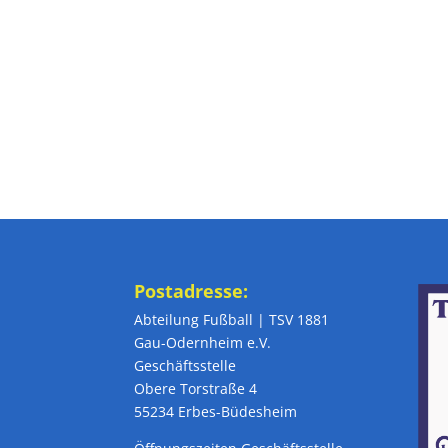
Postadresse:
Abteilung Fußball | TSV 1881
Gau-Odernheim e.V.
Geschäftsstelle
Obere Torstraße 4
55234 Erbes-Büdesheim