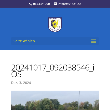
06733/1200
info@tsv1881.de
Seite wählen
20241017_092038546_i
OS
Dez. 3, 2024