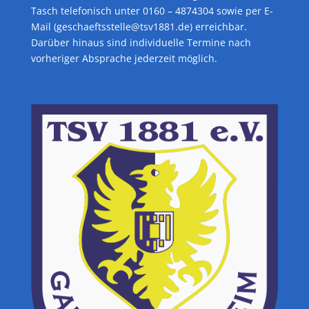
Tasch telefonisch unter 0160 – 4874304 sowie per E-
Mail (geschaeftsstelle@tsv1881.de) erreichbar.
Darüber hinaus sind individuelle Termine nach
vorheriger Absprache jederzeit möglich.