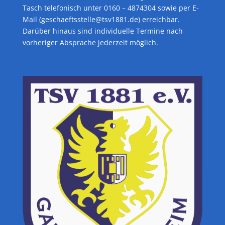
Tasch telefonisch unter 0160 – 4874304 sowie per E-
Mail (geschaeftsstelle@tsv1881.de) erreichbar.
Darüber hinaus sind individuelle Termine nach
vorheriger Absprache jederzeit möglich.