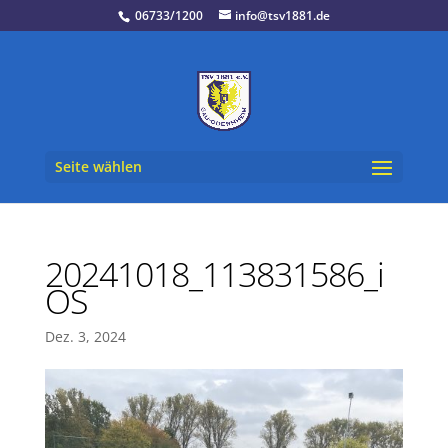
06733/1200
info@tsv1881.de
Seite wählen
20241018_113831586_i
OS
Dez. 3, 2024