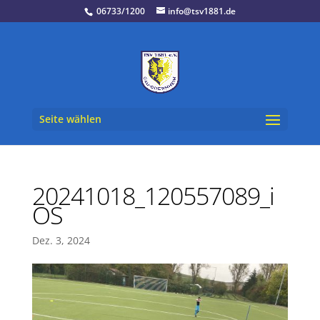
06733/1200
info@tsv1881.de
Seite wählen
20241018_120557089_i
OS
Dez. 3, 2024