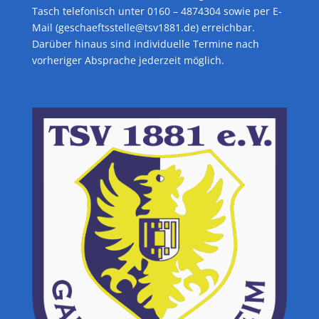
Tasch telefonisch unter 0160 – 4874304 sowie per E-
Mail (geschaeftsstelle@tsv1881.de) erreichbar.
Darüber hinaus sind individuelle Termine nach
vorheriger Absprache jederzeit möglich.