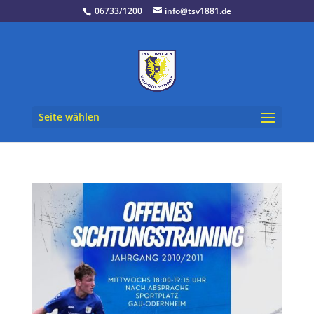
06733/1200
info@tsv1881.de
Seite wählen