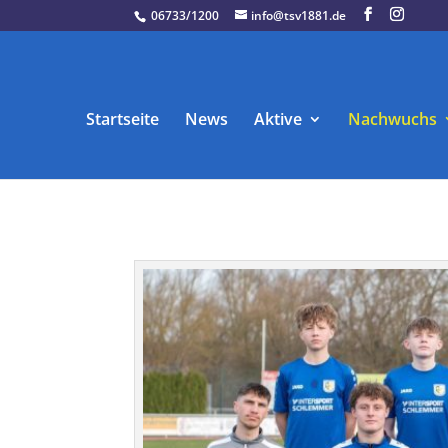
06733/1200
info@tsv1881.de
Startseite
News
Aktive
Nachwuchs