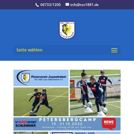
06733/1200
info@tsv1881.de
Seite wählen