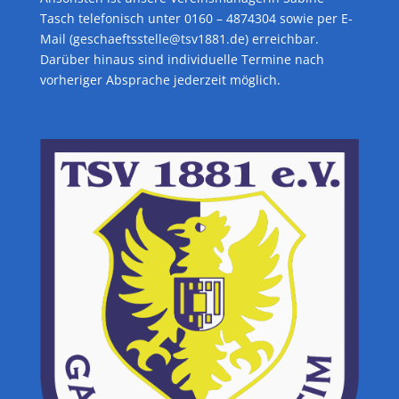
Tasch telefonisch unter 0160 – 4874304 sowie per E-
Mail (geschaeftsstelle@tsv1881.de) erreichbar.
Darüber hinaus sind individuelle Termine nach
vorheriger Absprache jederzeit möglich.