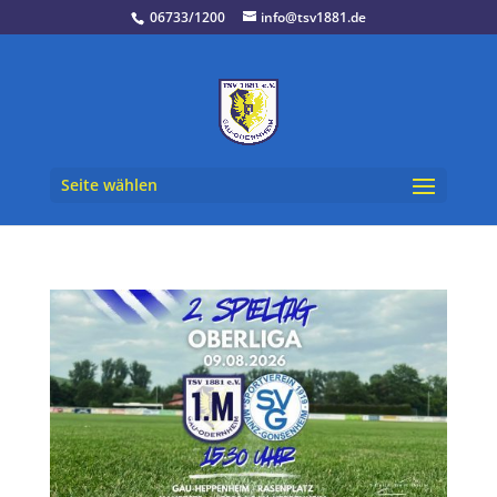
06733/1200
info@tsv1881.de
Seite wählen