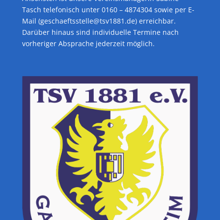
Tasch telefonisch unter 0160 – 4874304 sowie per E-
Mail (geschaeftsstelle@tsv1881.de) erreichbar.
Darüber hinaus sind individuelle Termine nach
vorheriger Absprache jederzeit möglich.