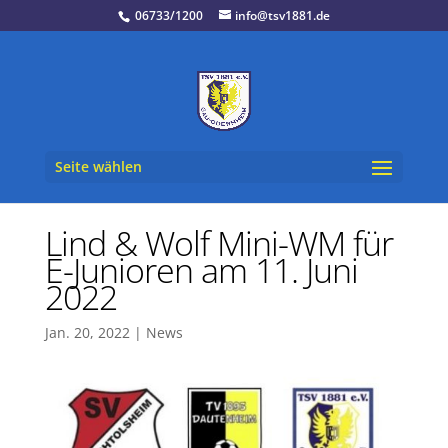
06733/1200
info@tsv1881.de
Seite wählen
Lind & Wolf Mini-WM für
E-Junioren am 11. Juni
2022
Jan. 20, 2022
|
News