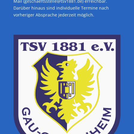
Mail (geschaeftsstelle@tsv1881.de) erreichbar.
Darüber hinaus sind individuelle Termine nach
vorheriger Absprache jederzeit möglich.