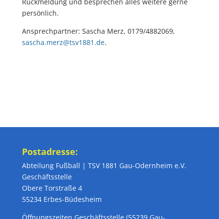
Rückmeldung und besprechen alles weitere gerne
persönlich.
Ansprechpartner: Sascha Merz, 0179/4882069,
sascha.merz@tsv1881.de
.
Postadresse:
Abteilung Fußball | TSV 1881 Gau-Odernheim e.V.
Geschäftsstelle
Obere Torstraße 4
55234 Erbes-Büdesheim
Öffnungszeiten Geschäftsstelle (55239 Gau-