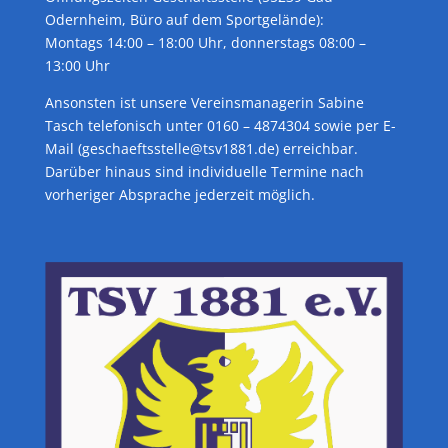
Odernheim, Büro auf dem Sportgelände):
Montags 14:00 – 18:00 Uhr, donnerstags 08:00 –
13:00 Uhr
Ansonsten ist unsere Vereinsmanagerin Sabine
Tasch telefonisch unter 0160 – 4874304 sowie per E-
Mail (geschaeftsstelle@tsv1881.de) erreichbar.
Darüber hinaus sind individuelle Termine nach
vorheriger Absprache jederzeit möglich.