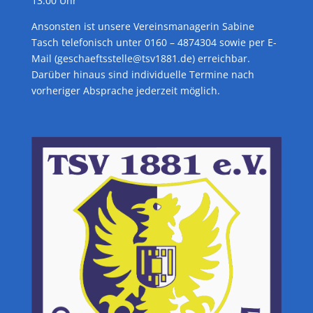
13:00 Uhr
Ansonsten ist unsere Vereinsmanagerin Sabine
Tasch telefonisch unter 0160 – 4874304 sowie per E-
Mail (geschaeftsstelle@tsv1881.de) erreichbar.
Darüber hinaus sind individuelle Termine nach
vorheriger Absprache jederzeit möglich.