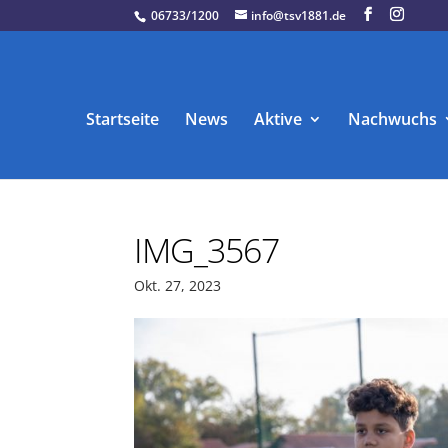
06733/1200
info@tsv1881.de
Startseite
News
Aktive
Nachwuchs
IMG_3567
Okt. 27, 2023