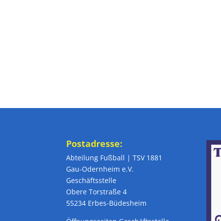
Postadresse:
Abteilung Fußball | TSV 1881
Gau-Odernheim e.V.
Geschäftsstelle
Obere Torstraße 4
55234 Erbes-Büdesheim