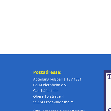
Postadresse:
Abteilung Fußball | TSV 1881
Gau-Odernheim e.V.
Geschäftsstelle
Obere Torstraße 4
55234 Erbes-Büdesheim