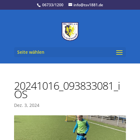
06733/1200
info@tsv1881.de
Seite wählen
20241016_093833081_i
OS
Dez. 3, 2024