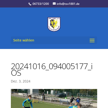
06733/1200
info@tsv1881.de
Seite wählen
20241016_094005177_i
OS
Dez. 3, 2024