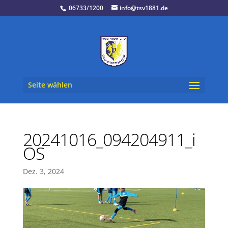
06733/1200
info@tsv1881.de
Seite wählen
20241016_094204911_i
OS
Dez. 3, 2024