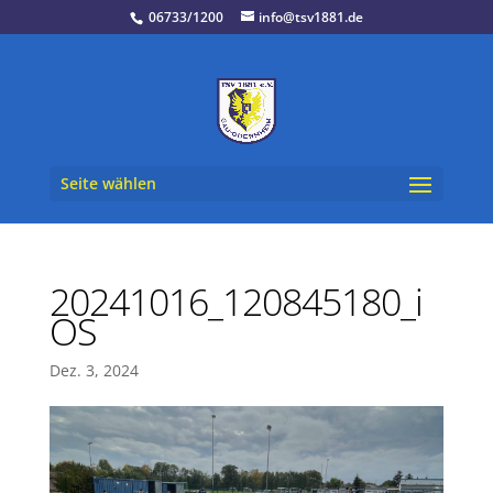
06733/1200
info@tsv1881.de
Seite wählen
20241016_120845180_i
OS
Dez. 3, 2024