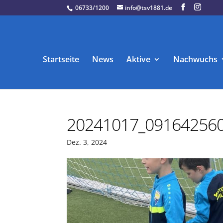
06733/1200
info@tsv1881.de
Startseite
News
Aktive
Nachwuchs
20241017_091642560
Dez. 3, 2024