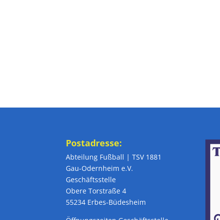
Postadresse:
Abteilung Fußball | TSV 1881
Gau-Odernheim e.V.
Geschäftsstelle
Obere Torstraße 4
55234 Erbes-Büdesheim