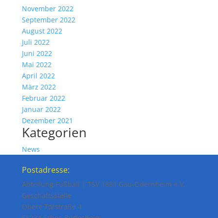
November 2022
September 2022
August 2022
Juli 2022
Juni 2022
Mai 2022
April 2022
März 2022
Februar 2022
Januar 2022
Dezember 2021
Kategorien
News
Postadresse:
Abteilung Fußball | TSV 1881 Gau-Odernheim e.V.
Geschäftsstelle
Obere Torstraße 4
55234 Erbes-Büdesheim