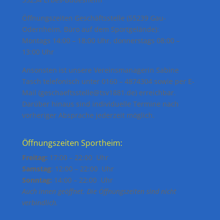
Öffnungszeiten Geschäftsstelle (55239 Gau-
Odernheim, Büro auf dem Sportgelände):
Montags 14:00 – 18:00 Uhr, donnerstags 08:00 –
13:00 Uhr
Ansonsten ist unsere Vereinsmanagerin Sabine
Tasch telefonisch unter 0160 – 4874304 sowie per E-
Mail (geschaeftsstelle@tsv1881.de) erreichbar.
Darüber hinaus sind individuelle Termine nach
vorheriger Absprache jederzeit möglich.
Öffnungszeiten Sportheim:
Freitag:
17:00 – 22:00 Uhr
Samstag
: 12:00 – 22:00 Uhr
Sonntag:
14:00 – 22:00 Uhr
Auch innen geöffnet. Die Öffnungszeiten sind nicht
verbindlich.