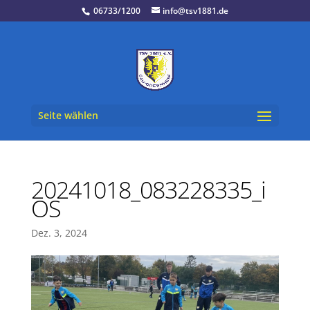
06733/1200
info@tsv1881.de
Seite wählen
20241018_083228335_i
OS
Dez. 3, 2024