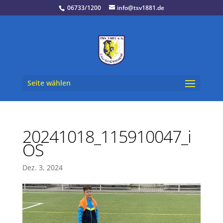
06733/1200
info@tsv1881.de
Seite wählen
20241018_115910047_i
OS
Dez. 3, 2024