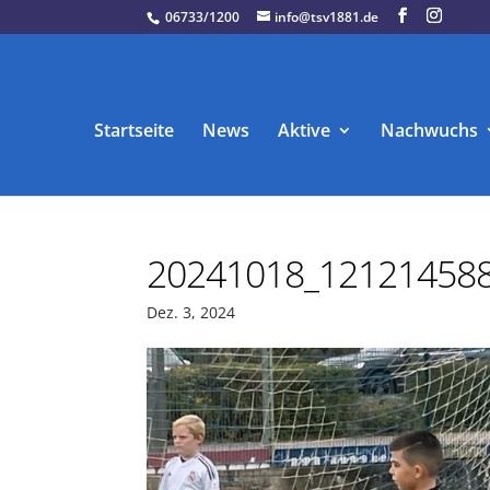
06733/1200
info@tsv1881.de
Startseite
News
Aktive
Nachwuchs
20241018_121214588
Dez. 3, 2024