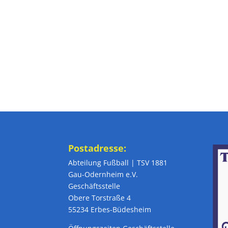
Postadresse:
Abteilung Fußball | TSV 1881
Gau-Odernheim e.V.
Geschäftsstelle
Obere Torstraße 4
55234 Erbes-Büdesheim