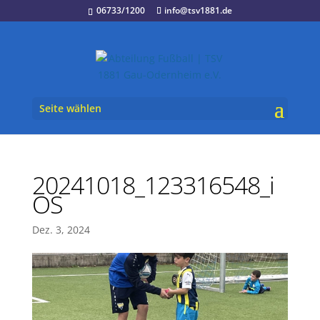
06733/1200
info@tsv1881.de
Seite wählen
20241018_123316548_i
OS
Dez. 3, 2024