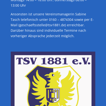
13:00 Uhr
Ansonsten ist unsere Vereinsmanagerin Sabine
Tasch telefonisch unter 0160 – 4874304 sowie per E-
Mail (geschaeftsstelle@tsv1881.de) erreichbar.
Darüber hinaus sind individuelle Termine nach
vorheriger Absprache jederzeit möglich.