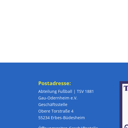
Postadresse:
Abteilung Fußball | TSV 1881
Gau-Odernheim e.V.
Geschäftsstelle
Obere Torstraße 4
55234 Erbes-Büdesheim