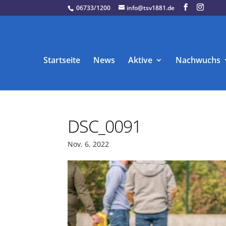
06733/1200
info@tsv1881.de
Startseite
News
Aktive
Nachwuchs
DSC_0091
Nov. 6, 2022