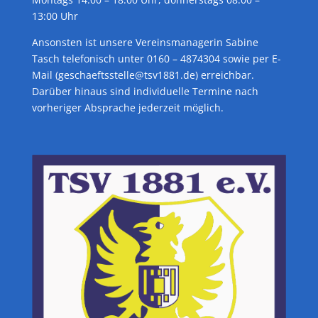
13:00 Uhr
Ansonsten ist unsere Vereinsmanagerin Sabine
Tasch telefonisch unter 0160 – 4874304 sowie per E-
Mail (geschaeftsstelle@tsv1881.de) erreichbar.
Darüber hinaus sind individuelle Termine nach
vorheriger Absprache jederzeit möglich.