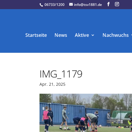
06733/1200
info@tsv1881.de
Startseite
News
Aktive
Nachwuchs
IMG_1179
Apr. 21, 2025