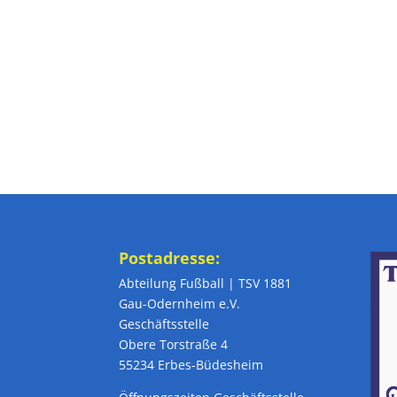
Postadresse:
Abteilung Fußball | TSV 1881
Gau-Odernheim e.V.
Geschäftsstelle
Obere Torstraße 4
55234 Erbes-Büdesheim