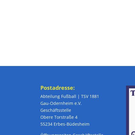
Postadresse:
Abteilung Fußball | TSV 1881
Gau-Odernheim e.V.
Geschäftsstelle
Obere Torstraße 4
55234 Erbes-Büdesheim