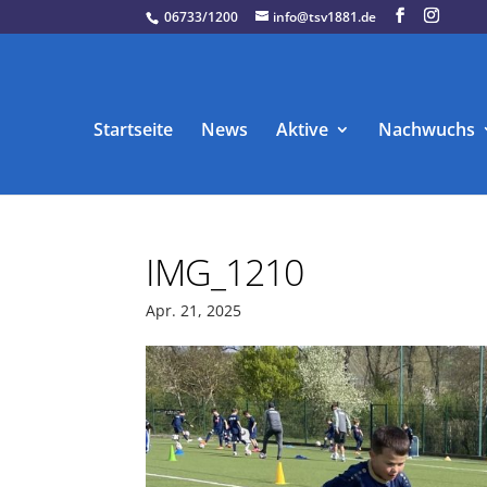
06733/1200
info@tsv1881.de
Startseite
News
Aktive
Nachwuchs
IMG_1210
Apr. 21, 2025