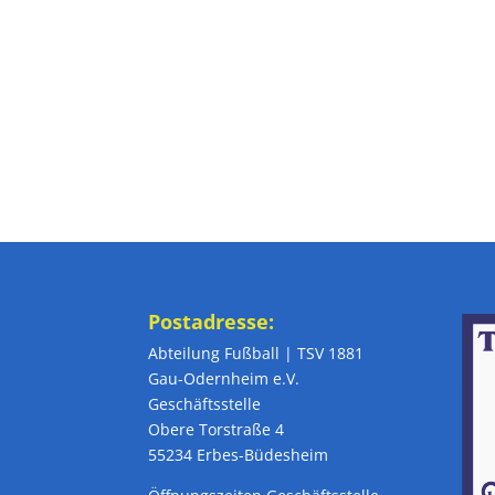
Postadresse:
Abteilung Fußball | TSV 1881
Gau-Odernheim e.V.
Geschäftsstelle
Obere Torstraße 4
55234 Erbes-Büdesheim