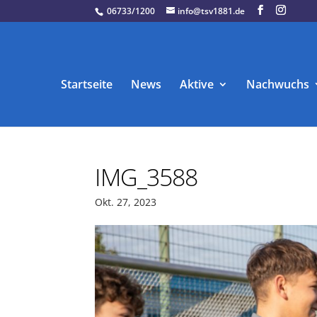
06733/1200
info@tsv1881.de
Startseite
News
Aktive
Nachwuchs
IMG_3588
Okt. 27, 2023