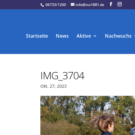
06733/1200
info@tsv1881.de
Startseite
News
Aktive
Nachwuchs
IMG_3704
Okt. 27, 2023