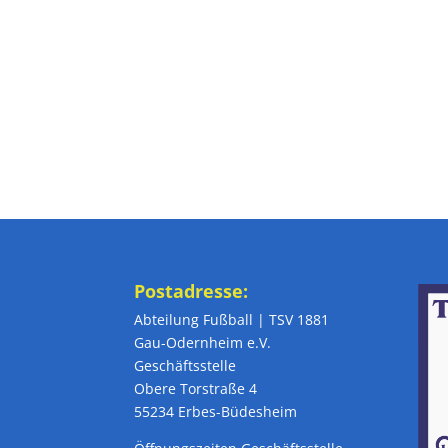
Postadresse:
Abteilung Fußball | TSV 1881
Gau-Odernheim e.V.
Geschäftsstelle
Obere Torstraße 4
55234 Erbes-Büdesheim