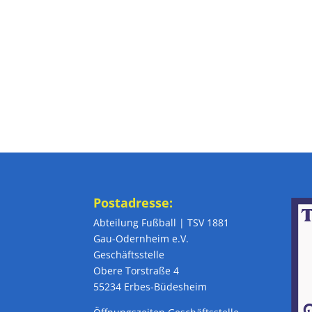
Postadresse:
Abteilung Fußball | TSV 1881
Gau-Odernheim e.V.
Geschäftsstelle
Obere Torstraße 4
55234 Erbes-Büdesheim