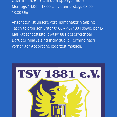
Odernheim, Büro auf dem Sportgelände):
Montags 14:00 – 18:00 Uhr, donnerstags 08:00 –
13:00 Uhr
Ansonsten ist unsere Vereinsmanagerin Sabine
Tasch telefonisch unter 0160 – 4874304 sowie per E-
Mail (geschaeftsstelle@tsv1881.de) erreichbar.
Darüber hinaus sind individuelle Termine nach
vorheriger Absprache jederzeit möglich.