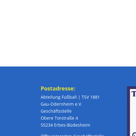
Postadresse:
Abteilung Fußball | TSV 1881
Gau-Odernheim e.V.
Geschäftsstelle
Obere Torstraße 4
55234 Erbes-Büdesheim