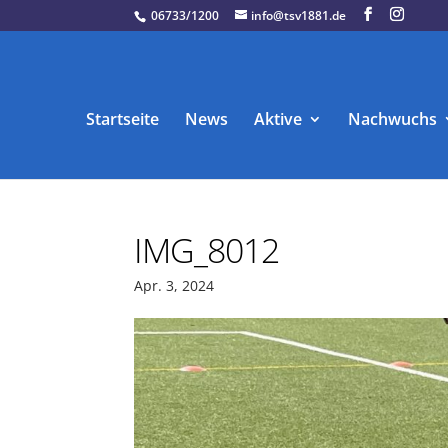
06733/1200
info@tsv1881.de
Startseite
News
Aktive
Nachwuchs
IMG_8012
Apr. 3, 2024