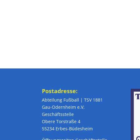
Postadresse:
Abteilung Fußball | TSV 1881
Gau-Odernheim e.V.
Geschäftsstelle
Obere Torstraße 4
55234 Erbes-Büdesheim