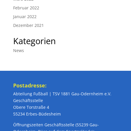
Februar 2022
Januar 2022
Dezember 2021
Kategorien
News
Postadresse:
Abteilung Fußball | TSV 1881 Gau-Odernheim e.V.
Geschäftsstelle
Obere Torstraße 4
55234 Erbes-Büdesheim
Öffnungszeiten Geschäftsstelle (55239 Gau-