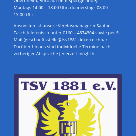
Odernheim, Büro auf dem Sportgelände):
Montags 14:00 – 18:00 Uhr, donnerstags 08:00 –
13:00 Uhr
Ansonsten ist unsere Vereinsmanagerin Sabine
Tasch telefonisch unter 0160 – 4874304 sowie per E-
Mail (geschaeftsstelle@tsv1881.de) erreichbar.
Darüber hinaus sind individuelle Termine nach
vorheriger Absprache jederzeit möglich.