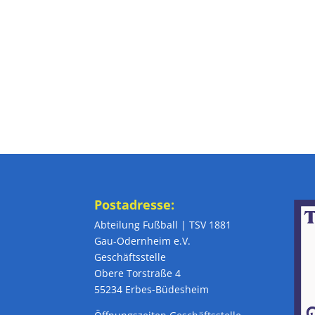
Postadresse:
Abteilung Fußball | TSV 1881
Gau-Odernheim e.V.
Geschäftsstelle
Obere Torstraße 4
55234 Erbes-Büdesheim