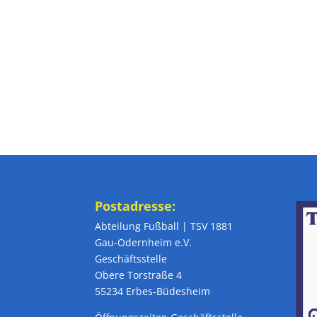
Postadresse:
Abteilung Fußball | TSV 1881
Gau-Odernheim e.V.
Geschäftsstelle
Obere Torstraße 4
55234 Erbes-Büdesheim