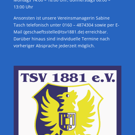
13:00 Uhr
Ansonsten ist unsere Vereinsmanagerin Sabine
Tasch telefonisch unter 0160 – 4874304 sowie per E-
Mail (geschaeftsstelle@tsv1881.de) erreichbar.
Darüber hinaus sind individuelle Termine nach
vorheriger Absprache jederzeit möglich.