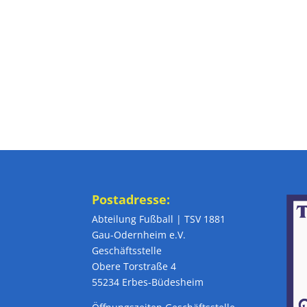
Postadresse:
Abteilung Fußball | TSV 1881
Gau-Odernheim e.V.
Geschäftsstelle
Obere Torstraße 4
55234 Erbes-Büdesheim