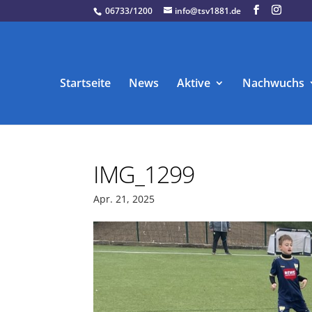
06733/1200
info@tsv1881.de
Startseite
News
Aktive
Nachwuchs
IMG_1299
Apr. 21, 2025