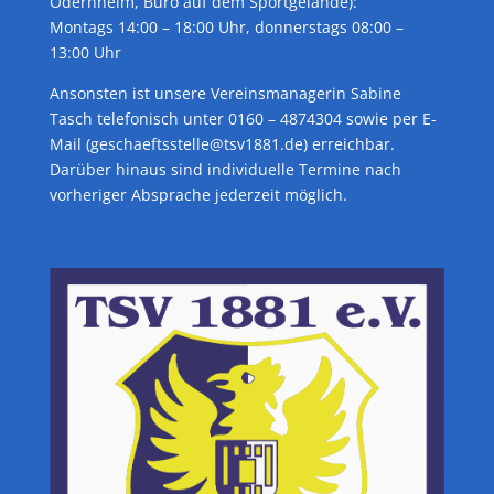
Odernheim, Büro auf dem Sportgelände):
Montags 14:00 – 18:00 Uhr, donnerstags 08:00 –
13:00 Uhr
Ansonsten ist unsere Vereinsmanagerin Sabine
Tasch telefonisch unter 0160 – 4874304 sowie per E-
Mail (geschaeftsstelle@tsv1881.de) erreichbar.
Darüber hinaus sind individuelle Termine nach
vorheriger Absprache jederzeit möglich.