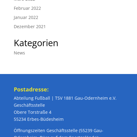
Februar 2022
Januar 2022
Dezember 2021
Kategorien
News
Postadresse:
Abteilung Fußball | TSV 1881 Gau-Odernheim e.V.
Geschäftsstelle
Obere Torstraße 4
55234 Erbes-Büdesheim
Öffnungszeiten Geschäftsstelle (55239 Gau-