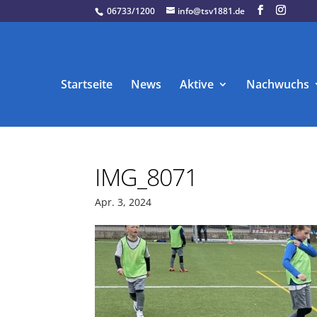
06733/1200
info@tsv1881.de
Startseite
News
Aktive
Nachwuchs
IMG_8071
Apr. 3, 2024