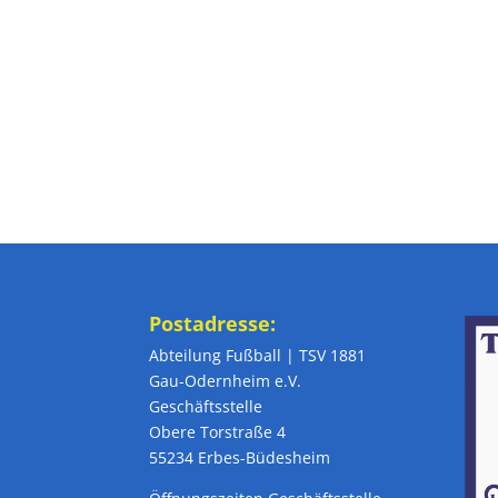
Postadresse:
Abteilung Fußball | TSV 1881
Gau-Odernheim e.V.
Geschäftsstelle
Obere Torstraße 4
55234 Erbes-Büdesheim